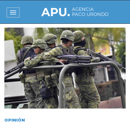
Pasar
al
Toggle
contenido
navigation
principal
I
m
a
g
e
n
OPINIÓN