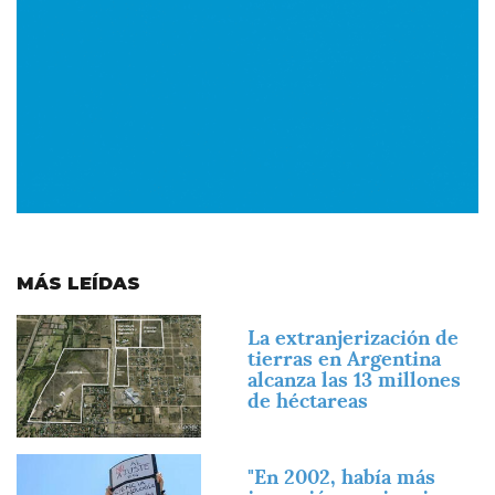
MÁS LEÍDAS
Imagen
La extranjerización de
tierras en Argentina
alcanza las 13 millones
de héctareas
Imagen
"En 2002, había más