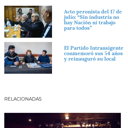
Imagen
Acto peronista del 17 de
julio: “Sin industria no
hay Nación ni trabajo
para todos”
Imagen
El Partido Intransigente
conmemoró sus 54 años
y reinauguró su local
RELACIONADAS
Imagen