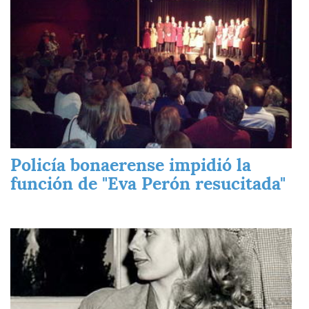
Policía bonaerense impidió la
función de "Eva Perón resucitada"
Imagen