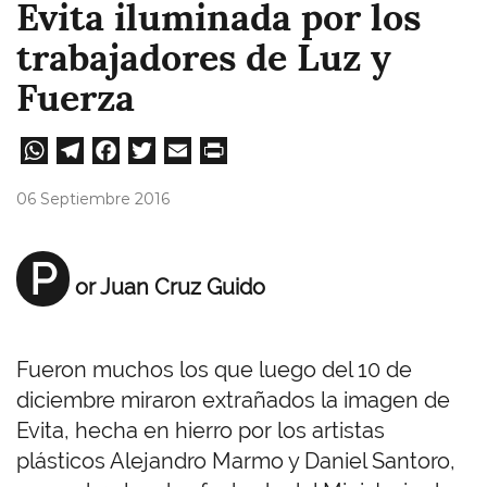
Evita iluminada por los
trabajadores de Luz y
Fuerza
W
Te
Fa
T
E
Pri
ha
le
ce
wi
m
nt
06 Septiembre 2016
ts
gr
bo
tt
ail
A
a
ok
er
P
or Juan Cruz Guido
pp
m
Fueron muchos los que luego del 10 de
diciembre miraron extrañados la imagen de
Evita, hecha en hierro por los artistas
plásticos Alejandro Marmo y Daniel Santoro,