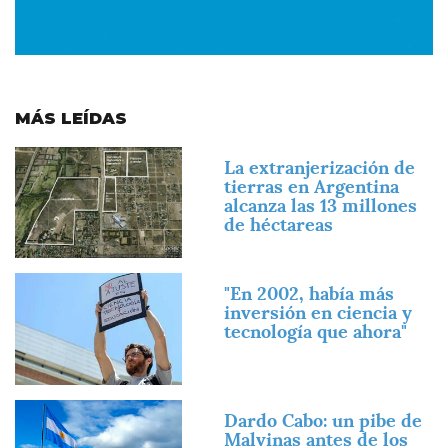
MÁS LEÍDAS
Imagen
La extranjerización de
tierras en Argentina
alcanza las 13 millones
de héctareas
Imagen
"En 2002, había más
inversión en ciencia y
tecnología que ahora"
Imagen
Dardo Cabo: un pibe de
Malvinas antes de los