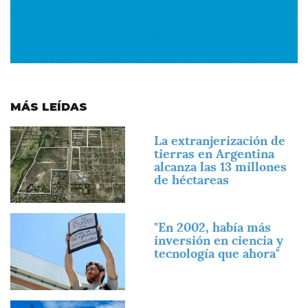
MÁS LEÍDAS
Imagen
La extranjerización de
tierras en Argentina
alcanza las 13 millones
de héctareas
Imagen
"En 2002, había más
inversión en ciencia y
tecnología que ahora"
Imagen