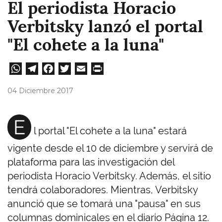
El periodista Horacio
Verbitsky lanzó el portal
"El cohete a la luna"
W
Te
Fa
T
E
Pri
ha
le
ce
wi
m
nt
04 Diciembre 2017
ts
gr
bo
tt
ail
A
a
ok
er
E
l portal "El cohete a la luna" estará
pp
m
vigente desde el 10 de diciembre y servirá de
plataforma para las investigación del
periodista Horacio Verbitsky. Además, el sitio
tendrá colaboradores. Mientras, Verbitsky
anunció que se tomará una "pausa" en sus
columnas dominicales en el diario Página 12.