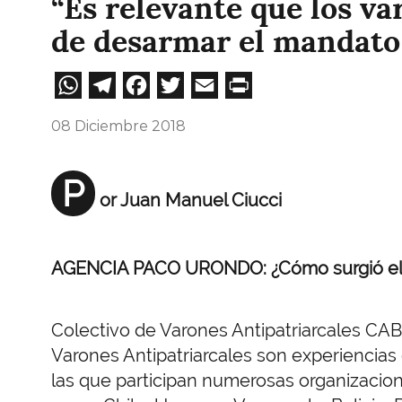
“Es relevante que los va
de desarmar el mandato
WhatsApp
Telegram
Facebook
Twitter
Email
Print
08 Diciembre 2018
P
or Juan Manuel Ciucci
AGENCIA PACO URONDO: ¿Cómo surgió el
Colectivo de Varones Antipatriarcales CA
Varones Antipatriarcales son experiencias c
las que participan numerosas organizacione