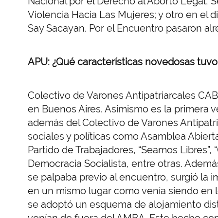
Nacional por el Derecho al Aborto Legal, S
Violencia Hacia Las Mujeres; y otro en el 
Say Sacayan. Por el Encuentro pasaron alr
APU: ¿Qué características novedosas tuvo
Colectivo de Varones Antipatriarcales CAB
en Buenos Aires. Asimismo es la primera v
además del Colectivo de Varones Antipatr
sociales y políticas como Asamblea Abiert
Partido de Trabajadores, “Seamos Libres”, 
Democracia Socialista, entre otras. Ademá
se palpaba previo al encuentro, surgió la 
en un mismo lugar como venía siendo en lo
se adoptó un esquema de alojamiento dist
venían de fuera del AMBA. Este hecho cons