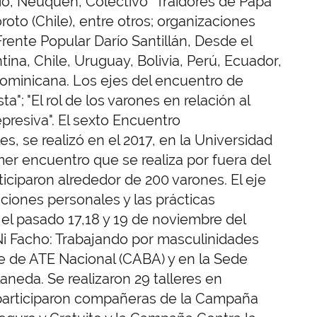
io, Neuquén, Colectivo “Traidores de Papá”
oto (Chile), entre otros; organizaciones
rente Popular Darío Santillán, Desde el
na, Chile, Uruguay, Bolivia, Perú, Ecuador,
Dominicana. Los ejes del encuentro de
"; "El rol de los varones en relación al
epresiva". El sexto Encuentro
s, se realizó en el 2017, en la Universidad
mer encuentro que se realiza por fuera del
ticiparon alrededor de 200 varones. El eje
laciones personales y las prácticas
ó el pasado 17,18 y 19 de noviembre del
Ni Facho: Trabajando por masculinidades
e de ATE Nacional (CABA) y en la Sede
aneda. Se realizaron 29 talleres en
 participaron compañeras de la Campaña