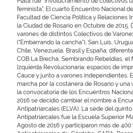
Plata fue “Involucramiento de colectivos 
feminista”. El cuarto Encuentro Nacional d
Facultad de Ciencia Política y Relaciones
la Ciudad de Rosario en Octubre de 2015. 
varones de distintos Colectivos de Varon
(“Embarrando la cancha”), San Luis, Urugua
Chile, Venezuela, Brasil y España; diferent
COB La Brecha, Sembrando Rebeldías, el M
Izquierda Revolucionaria; espacios de im
Cauce y junto a varones independientes. E
marcha por la costanera de Rosario y una 
la convocatoria de los Encuentros Naciona
2016 se decidió cambiar el nombre a Enc
Antipatriarcales (ELVA). La sede del quin
Antipatriarcales fue la Escuela Superior 
Agosto de 2016 y participaron más de 400