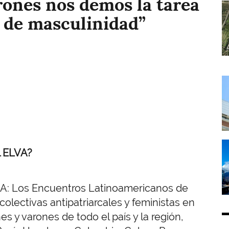
rones nos demos la tarea
I
 de masculinidad”
I
I
 ELVA?
BA: Los Encuentros Latinoamericanos de
olectivas antipatriarcales y feministas en
s y varones de todo el país y la región,