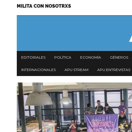
MILITA CON NOSOTRXS
Pasar
Menu
al
secundario
contenido
principal
Navegación
EDITORIALES
POLÍTICA
ECONOMÍA
GÉNEROS
principal
INTERNACIONALES
APU STREAM
APU ENTREVISTAS
Imagen