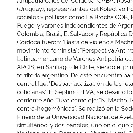
Antipatriarcales de: Córdoba, CABA, Rosar
(Uruguay), representantes del Kolectivo Por
sociales y políticas como La Brecha COB, F
Fuego, y varones independientes de Argenti
Colombia, Brasil, El Salvador y República 
Córdoba fueron: "Basta de violencia Machista
movimiento feminista"; "Perspectiva Antirr
Latinoamericano de Varones Antipatriarcale
ARCIS, en Santiago de Chile, siendo el pri
territorio argentino. De este encuentro par
central fue: "Despatriacalización de las re
cotidianas". El Séptimo ELVA, se desarroll
corriente año. Tuvo como eje: "Ni Macho, 
contra-hegemónicas". Se realizó en la Sed
Piñeiro de la Universidad Nacional de Avell
simultáneo, y dos paneles, uno en el que