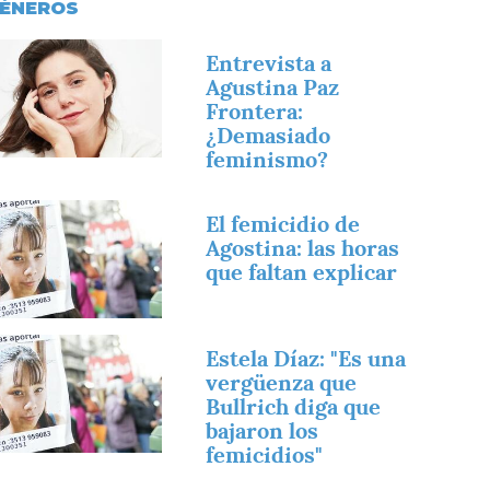
ÉNEROS
magen
Entrevista a
Agustina Paz
Frontera:
¿Demasiado
feminismo?
magen
El femicidio de
Agostina: las horas
que faltan explicar
magen
Estela Díaz: "Es una
vergüenza que
Bullrich diga que
bajaron los
femicidios"