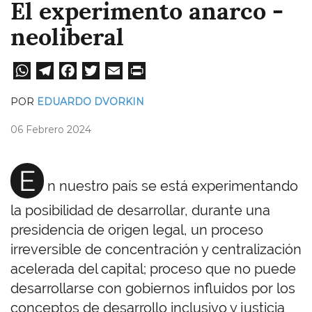
El experimento anarco -
neoliberal
W
Te
Fa
T
E
Pri
ha
le
ce
wi
m
nt
POR
EDUARDO DVORKIN
ts
gr
bo
tt
ail
06 Febrero 2024
A
a
ok
er
pp
m
E
n nuestro país se está experimentando
la posibilidad de desarrollar, durante una
presidencia de origen legal, un proceso
irreversible de concentración y centralización
acelerada del capital; proceso que no puede
desarrollarse con gobiernos influidos por los
conceptos de desarrollo inclusivo y justicia