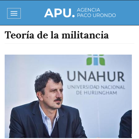
Pasar
al
Toggle
contenido
navigation
principal
Teoría de la militancia
Imagen