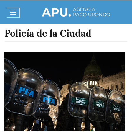
Pasar
al
Toggle
contenido
navigation
principal
Policía de la Ciudad
Imagen