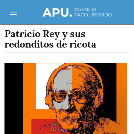
Pasar
al
Toggle
contenido
navigation
principal
Patricio Rey y sus
redonditos de ricota
Imagen