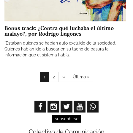
Bonus track: ¿Contra qué luchaba el último
malayo?, por Rodrigo Lugones
"Estaban quienes se habían auto excluido de la sociedad.
Quienes habían ido a buscar en su tacho de basura la
información que el sistema había...
Paginación
Página
1
Page
2
Siguiente
››
Última
Último »
actual
página
página
subscribirse
Colectivo de Comunicación