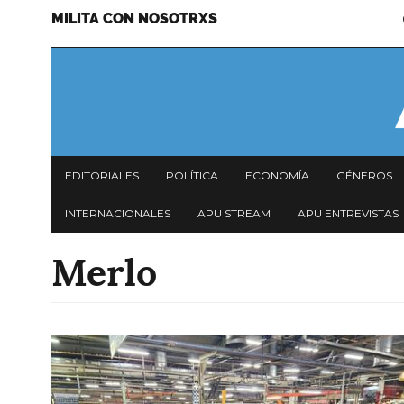
MILITA CON NOSOTRXS
Pasar
Menu
al
secundario
contenido
principal
Navegación
EDITORIALES
POLÍTICA
ECONOMÍA
GÉNEROS
principal
INTERNACIONALES
APU STREAM
APU ENTREVISTAS
Merlo
Imagen