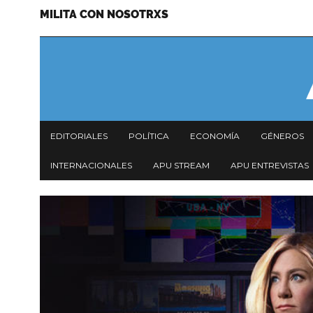
MILITA CON NOSOTRXS
Pasar
Menu
al
secundario
contenido
principal
Navegación
EDITORIALES
POLÍTICA
ECONOMÍA
GÉNEROS
principal
INTERNACIONALES
APU STREAM
APU ENTREVISTAS
Imagen