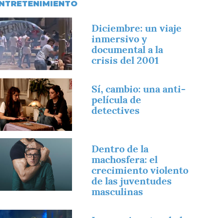
NTRETENIMIENTO
magen
Diciembre: un viaje
inmersivo y
documental a la
crisis del 2001
magen
Sí, cambio: una anti-
película de
detectives
magen
Dentro de la
machosfera: el
crecimiento violento
de las juventudes
masculinas
magen