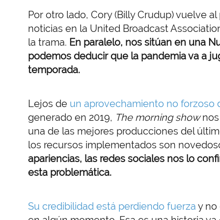
Por otro lado, Cory (Billy Crudup) vuelve al
noticias en la United Broadcast Association
la trama.
En paralelo, nos sitúan en una N
podemos deducir que la pandemia va a jug
temporada.
Lejos de
un aprovechamiento no forzoso d
generado en 2019,
The morning show
nos 
una de las mejores producciones del últim
los recursos implementados son novedos
apariencias, las redes sociales nos lo confi
esta problemática.
Su credibilidad está perdiendo fuerza
y no
en algún momento. Esa es una historia ya c