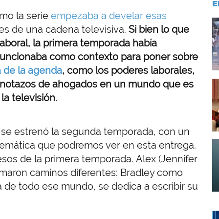
E
mo la serie
empezaba a develar esas
I
s de una cadena televisiva.
Si bien lo que
laboral, la primera temporada había
 funcionaba como contexto para poner sobre
 de la agenda
, como los poderes laborales,
 manotazos de ahogados en un mundo que es
I
la televisión.
, se estrenó la segunda temporada, con un
I
 temática que podremos ver en esta entrega.
os de la primera temporada. Alex (Jennifer
omaron caminos diferentes: Bradley como
a de todo ese mundo, se dedica a escribir su
I