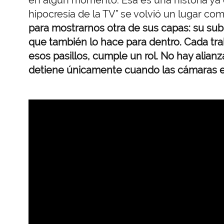
hipocresía de la TV” se volvió un lugar co
para mostrarnos otra de sus capas: su su
que también lo hace para dentro. Cada tr
esos pasillos, cumple un rol. No hay alianz
detiene únicamente cuando las cámaras e
URL
de
Video
remoto