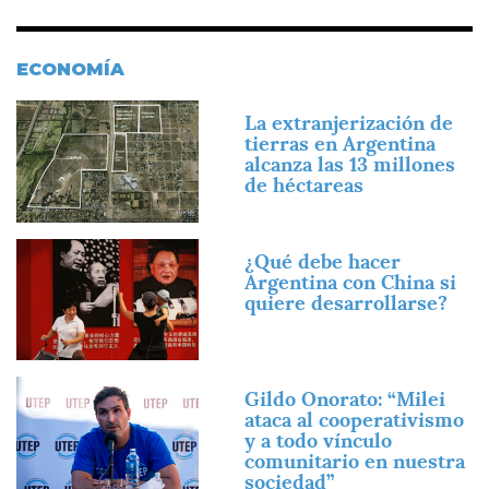
ECONOMÍA
Imagen
La extranjerización de
tierras en Argentina
alcanza las 13 millones
de héctareas
Imagen
¿Qué debe hacer
Argentina con China si
quiere desarrollarse?
Imagen
Gildo Onorato: “Milei
ataca al cooperativismo
y a todo vínculo
comunitario en nuestra
sociedad”