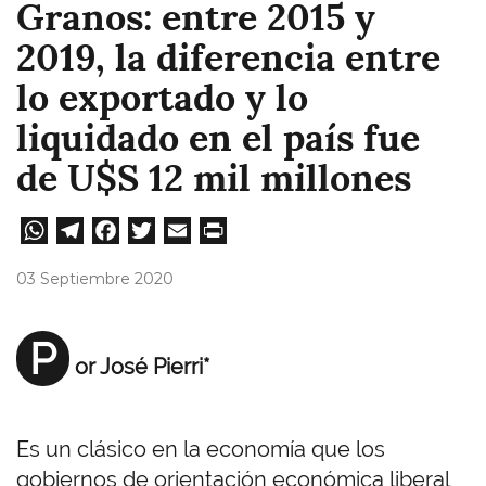
Granos: entre 2015 y
2019, la diferencia entre
lo exportado y lo
liquidado en el país fue
de U$S 12 mil millones
W
Te
Fa
T
E
Pri
ha
le
ce
wi
m
nt
03 Septiembre 2020
ts
gr
bo
tt
ail
A
a
ok
er
P
or José Pierri*
pp
m
Es un clásico en la economía que los
gobiernos de orientación económica liberal