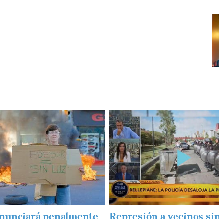
I
Imagen
nunciará penalmente
Represión a vecinos sin