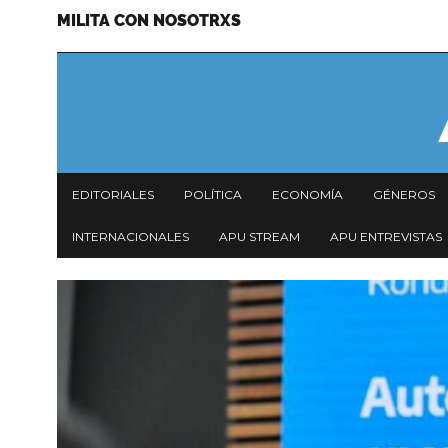
MILITA CON NOSOTRXS
Pasar
Menu
al
secundario
contenido
principal
Navegación
EDITORIALES
POLÍTICA
ECONOMÍA
GÉNEROS
principal
INTERNACIONALES
APU STREAM
APU ENTREVISTAS
Imagen