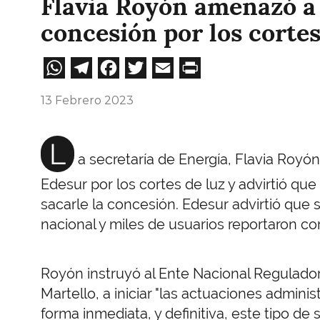
Flavia Royón amenazó a 
concesión por los cortes
WhatsApp
Telegram
Facebook
Twitter
Email
Print
13 Febrero 2023
L
a secretaría de Energía, Flavia Royón
Edesur por los cortes de luz y advirtió que 
sacarle la concesión. Edesur advirtió que 
nacional y miles de usuarios reportaron cor
Royón instruyó al Ente Nacional Regulador
Martello, a iniciar "las actuaciones admini
forma inmediata, y definitiva, este tipo de 