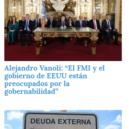
Alejandro Vanoli: “El FMI y el
gobierno de EEUU están
preocupados por la
gobernabilidad”
Imagen