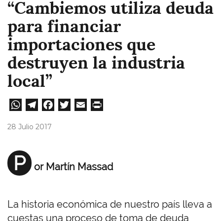
“Cambiemos utiliza deuda
para financiar
importaciones que
destruyen la industria
local”
W
Te
Fa
T
E
Pri
ha
le
ce
wi
m
nt
28 Julio 2017
ts
gr
bo
tt
ail
A
a
ok
er
P
or Martín Massad
pp
m
La historia económica de nuestro país lleva a
cuestas una proceso de toma de deuda