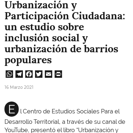
Urbanización y
Participación Ciudadana:
un estudio sobre
inclusión social y
urbanización de barrios
populares
W
Te
Fa
T
E
Pri
ha
le
ce
wi
m
nt
16 Marzo 2021
ts
gr
bo
tt
ail
A
a
ok
er
E
l Centro de Estudios Sociales Para el
pp
m
Desarrollo Territorial, a través de su canal de
YouTube, presentó el libro “Urbanización y