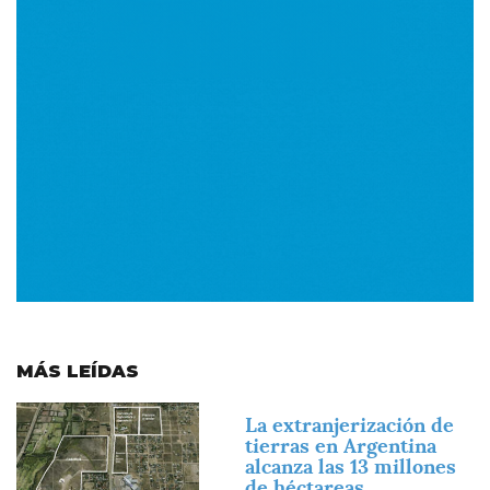
MÁS LEÍDAS
Imagen
La extranjerización de
tierras en Argentina
alcanza las 13 millones
de héctareas