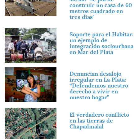
construir un casa de 60
metros cuadrado en
tres días"
Imagen
Soporte para el Habitar:
un ejemplo de
integración sociourbana
en Mar del Plata
Imagen
Denuncian desalojo
irregular en La Plata:
“Defendemos nuestro
derecho a vivir en
nuestro hogar”
Imagen
El verdadero conflicto
en las tierras de
Chapadmalal