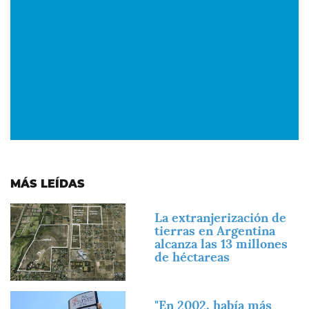
MÁS LEÍDAS
Imagen
La extranjerización de
tierras en Argentina
alcanza las 13 millones
de héctareas
Imagen
"En 2002, había más