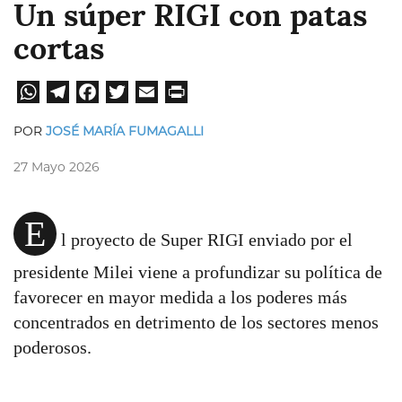
Un súper RIGI con patas
cortas
W
Te
Fa
Tw
E
Pri
hat
leg
ce
itt
ma
nt
POR
JOSÉ MARÍA FUMAGALLI
sA
ra
bo
er
il
27 Mayo 2026
pp
m
ok
E
l proyecto de Super RIGI enviado por el
presidente Milei viene a profundizar su política de
favorecer en mayor medida a los poderes más
concentrados en detrimento de los sectores menos
poderosos.