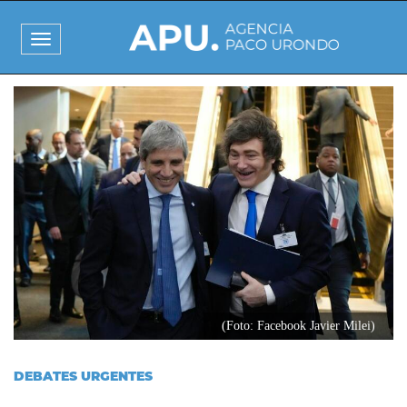
Pasar
al
Toggle
contenido
navigation
principal
I
m
a
g
e
n
(Foto: Facebook Javier Milei)
DEBATES URGENTES