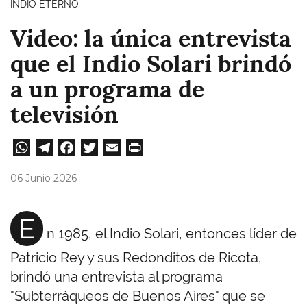
INDIO ETERNO
Video: la única entrevista
que el Indio Solari brindó
a un programa de
televisión
W
Te
Fa
T
E
Pri
ha
le
ce
wi
m
nt
06 Junio 2026
ts
gr
bo
tt
ail
A
a
ok
er
E
n 1985, el Indio Solari, entonces líder de
pp
m
Patricio Rey y sus Redonditos de Ricota,
brindó una entrevista al programa
"Subterráqueos de Buenos Aires" que se