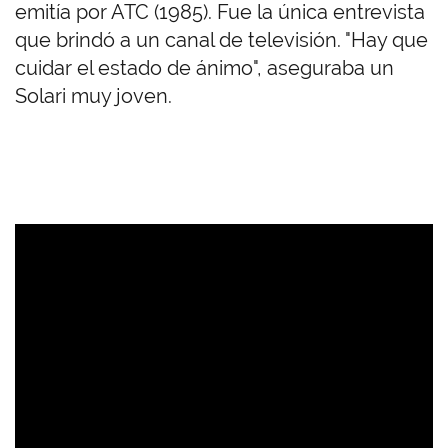
emitía por ATC (1985). Fue la única entrevista
que brindó a un canal de televisión. "Hay que
cuidar el estado de ánimo", aseguraba un
Solari muy joven.
U
R
L
d
e
V
i
d
e
o
r