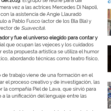
 del 2019
. El grupo se reúne para dar
C
era vez a las actrices Mercedes Di Napoli,
I
 con la asistencia de Angie Llauradó
lo a Pablo Fusco (actor de los Bla Bla) y
rector de
Suavecita
).
ador y fue el universo elegido para contar y
cial que ocupan las vejeces y los cuidados
I
 esta propuesta artística se utiliza el humor
co, abordando técnicas como teatro físico,
 de trabajo viene de una formación en el
el proceso creativo y de investigación, las
I
r la compañía Piel de Lava, que sirvió para
 la unificación del lenguaje entre las