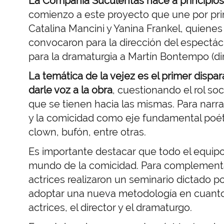
La Compañía Suculentas nace a principios
comienzo a este proyecto que une por prim
Catalina Mancini y Yanina Frankel, quienes
convocaron para la dirección del espectácu
para la dramaturgia a Martín Bontempo (di
La temática de la vejez es el primer dispar
darle voz a la obra
, cuestionando el rol so
que se tienen hacia las mismas. Para narrar
y la comicidad como eje fundamental poéti
clown, bufón, entre otras.
Es importante destacar que todo el equipo
mundo de la comicidad. Para complementar 
actrices realizaron un seminario dictado po
adoptar una nueva metodología en cuanto a
actrices, el director y el dramaturgo.