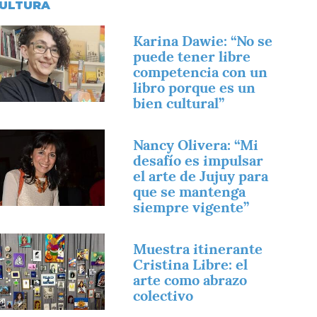
ULTURA
magen
Karina Dawie: “No se
puede tener libre
competencia con un
libro porque es un
bien cultural”
magen
Nancy Olivera: “Mi
desafío es impulsar
el arte de Jujuy para
que se mantenga
siempre vigente”
magen
Muestra itinerante
Cristina Libre: el
arte como abrazo
colectivo