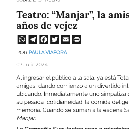
Teatro: “Manjar”, la amis
años de vejez
WhatsApp
Telegram
Facebook
Twitter
Email
Print
POR
PAULA VIAFORA
07 Julio 2024
Al ingresar el público a la sala, ya está T
amigas, dando comienzo a un divertido int
ubicando. Inmediatamente uno simpatiza c
su pesada cotidianeidad: la comida del geriá
memoria. Cuando se suman a la escena Sa
Manjar
.