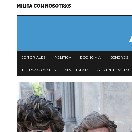
MILITA CON NOSOTRXS
Pasar
Menu
al
secundario
contenido
principal
Navegación
EDITORIALES
POLÍTICA
ECONOMÍA
GÉNEROS
principal
INTERNACIONALES
APU STREAM
APU ENTREVISTAS
Imagen