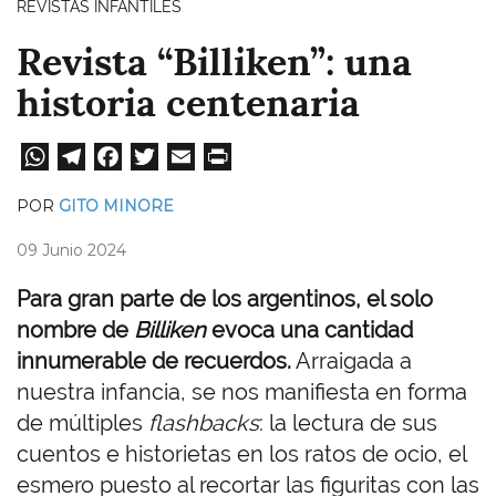
REVISTAS INFANTILES
Revista “Billiken”: una
historia centenaria
W
Te
Fa
T
E
Pri
ha
le
ce
wi
m
nt
POR
GITO MINORE
ts
gr
bo
tt
ail
09 Junio 2024
A
a
ok
er
pp
m
Para gran parte de los argentinos, el solo
nombre de
Billiken
evoca una cantidad
innumerable de recuerdos.
Arraigada a
nuestra infancia, se nos manifiesta en forma
de múltiples
flashbacks
: la lectura de sus
cuentos e historietas en los ratos de ocio, el
esmero puesto al recortar las figuritas con las