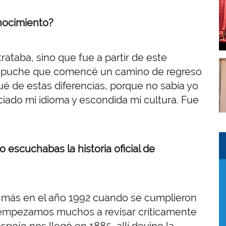
I
nocimiento?
rataba, sino que fue a partir de este
I
mapuche que comencé un camino de regreso
ué de estas diferencias, porque no sabía yo
iado mi idioma y escondida mi cultura. Fue
I
I
escuchabas la historia oficial de
r más en el año 1992 cuando se cumplieron
 empezamos muchos a revisar críticamente
spojo nos llegó en 1885, allí devino la