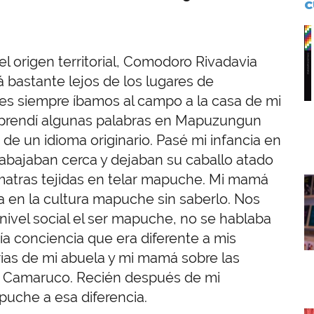
C
I
el origen territorial, Comodoro Rivadavia
á bastante lejos de los lugares de
nes siempre íbamos al campo a la casa de mi
aprendí algunas palabras en Mapuzungun
de un idioma originario. Pasé mi infancia en
abajaban cerca y dejaban su caballo atado
matras tejidas en telar mapuche. Mi mamá
I
a en la cultura mapuche sin saberlo. Nos
vel social el ser mapuche, no se hablaba
nía conciencia que era diferente a mis
as de mi abuela y mi mamá sobre las
s Camaruco. Recién después de mi
uche a esa diferencia.