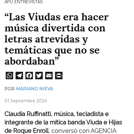
APU ENTREVISTAS
“Las Viudas era hacer
música divertida con
letras atrevidas y
temáticas que no se
abordaban”
W
Te
Fa
T
E
Pri
ha
le
ce
wi
m
nt
POR
MARIANO NIEVA
ts
gr
bo
tt
ail
01 Septiembre 2024
A
a
ok
er
pp
m
Claudia Ruffinatti, música, tecladista e
integrante de la mítica banda Viuda e Hijas
de Roque Enroll
, conversó con AGENCIA