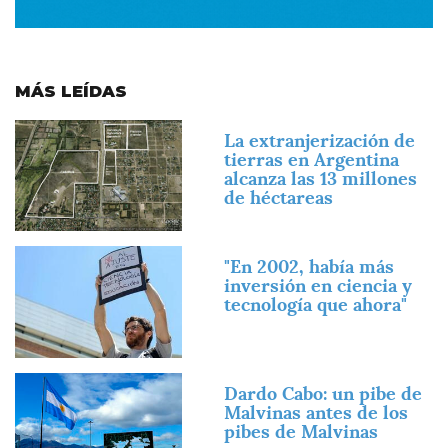
MÁS LEÍDAS
Imagen
La extranjerización de
tierras en Argentina
alcanza las 13 millones
de héctareas
Imagen
"En 2002, había más
inversión en ciencia y
tecnología que ahora"
Imagen
Dardo Cabo: un pibe de
Malvinas antes de los
pibes de Malvinas