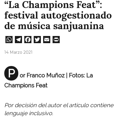
“La Champions Feat”:
festival autogestionado
de música sanjuanina
W
Te
Fa
T
E
Pri
ha
le
ce
wi
m
nt
14 Marzo 2021
ts
gr
bo
tt
ail
A
a
ok
er
P
or Franco Muñoz
|
Fotos: La
pp
m
Champions Feat
Por decisión del autor el artículo contiene
lenguaje inclusivo.