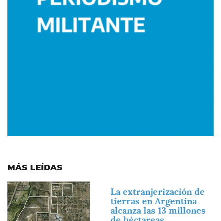
MÁS LEÍDAS
Imagen
La extranjerización de
tierras en Argentina
alcanza las 13 millones
de héctareas