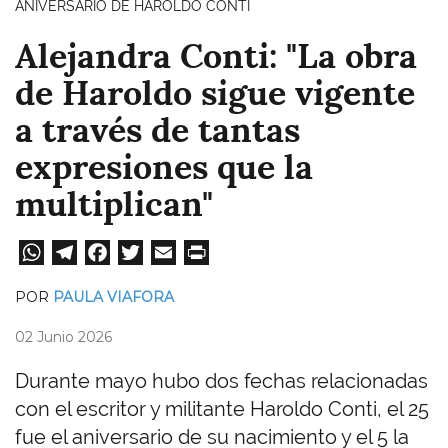
ANIVERSARIO DE HAROLDO CONTI
Alejandra Conti: "La obra
de Haroldo sigue vigente
a través de tantas
expresiones que la
multiplican"
W
Te
Fa
T
E
Pri
ha
le
ce
wi
m
nt
POR
PAULA VIAFORA
ts
gr
bo
tt
ail
02 Junio 2026
A
a
ok
er
pp
m
Durante mayo hubo dos fechas relacionadas
con el escritor y militante Haroldo Conti, el 25
fue el aniversario de su nacimiento y el 5 la