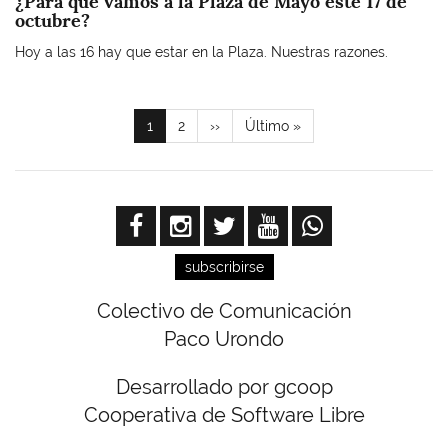
¿Para qué vamos a la Plaza de Mayo este 17 de
octubre?
Hoy a las 16 hay que estar en la Plaza. Nuestras razones.
Paginación
Página
1
Page
2
Siguiente
››
Última
Último »
actual
página
página
subscribirse
Colectivo de Comunicación
Paco Urondo
Desarrollado por gcoop
Cooperativa de Software Libre