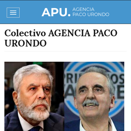
Pasar
al
Toggle
contenido
navigation
principal
Colectivo AGENCIA PACO
URONDO
Imagen