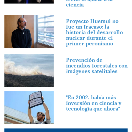
ciencia
Imagen
Proyecto Huemul no
fue un fracaso: la
historia del desarrollo
nuclear durante el
primer peronismo
Imagen
Prevención de
incendios forestales con
imágenes satelitales
Imagen
"En 2002, había más
inversión en ciencia y
tecnología que ahora"
Imagen
Imagen