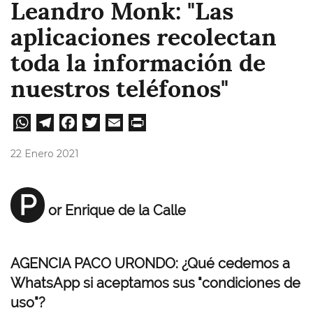
Leandro Monk: "Las
aplicaciones recolectan
toda la información de
nuestros teléfonos"
W
Te
Fa
T
E
Pri
ha
le
ce
wi
m
nt
22 Enero 2021
ts
gr
bo
tt
ail
A
a
ok
er
P
or Enrique de la Calle
pp
m
AGENCIA PACO URONDO: ¿Qué cedemos a
WhatsApp si aceptamos sus "condiciones de
uso"?