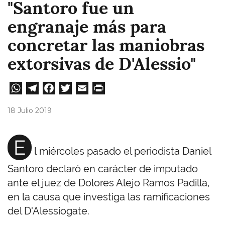
"Santoro fue un
engranaje más para
concretar las maniobras
extorsivas de D'Alessio"
W
Te
Fa
T
E
Pri
ha
le
ce
wi
m
nt
18 Julio 2019
ts
gr
bo
tt
ail
A
a
ok
er
E
l miércoles pasado el periodista Daniel
pp
m
Santoro declaró en carácter de imputado
ante el juez de Dolores Alejo Ramos Padilla,
en la causa que investiga las ramificaciones
del D'Alessiogate.