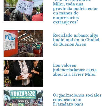
Milei, toda una
provincia podría estar
en manos de
empresarios
extranjeros"
Imagen
Reciclado urbano: algo
huele mal en la Ciudad
de Buenos Aires
Imagen
Los valores
judeocristianos: carta
abierta a Javier Milei
Imagen
Organizaciones sociales
convocan a un
Frazadazo para