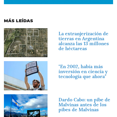
MÁS LEÍDAS
Imagen
La extranjerización de
tierras en Argentina
alcanza las 13 millones
de héctareas
Imagen
"En 2002, había más
inversión en ciencia y
tecnología que ahora"
Imagen
Dardo Cabo: un pibe de
Malvinas antes de los
pibes de Malvinas