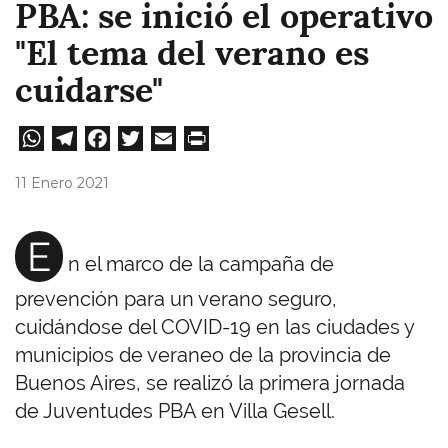
PBA: se inició el operativo
"El tema del verano es
cuidarse"
W
Te
Fa
T
E
Pri
ha
le
ce
wi
m
nt
11 Enero 2021
ts
gr
bo
tt
ail
A
a
ok
er
E
n el marco de la campaña de
pp
m
prevención para un verano seguro,
cuidándose del COVID-19 en las ciudades y
municipios de veraneo de la provincia de
Buenos Aires, se realizó la primera jornada
de Juventudes PBA en Villa Gesell.