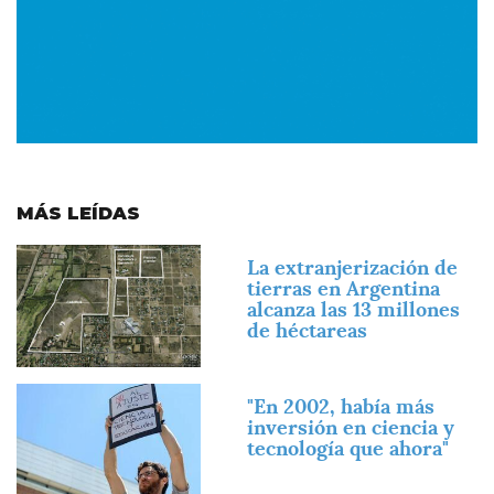
MÁS LEÍDAS
Imagen
La extranjerización de
tierras en Argentina
alcanza las 13 millones
de héctareas
Imagen
"En 2002, había más
inversión en ciencia y
tecnología que ahora"