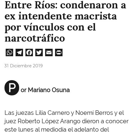
Entre Ríos: condenaron a
ex intendente macrista
por vínculos con el
narcotráfico
W
Te
Fa
T
E
Pri
ha
le
ce
wi
m
nt
31 Diciembre 2019
ts
gr
bo
tt
ail
A
a
ok
er
P
or Mariano Osuna
pp
m
Las juezas Lilia Carnero y Noemí Berros y el
juez Roberto López Arango dieron a conocer
este lunes al mediodía el adelanto del