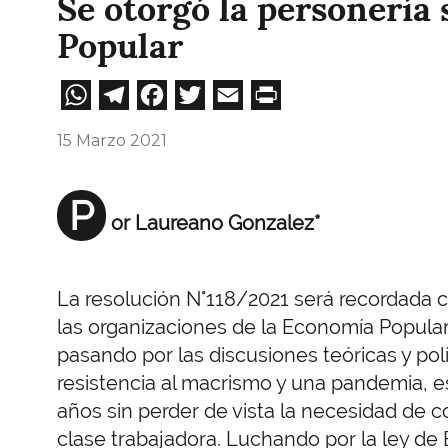
Se otorgó la personería 
Popular
WhatsApp
Telegram
Facebook
Twitter
Email
Print
15 Marzo 2021
P
or Laureano Gonzalez*
La resolución N°118/2021 será recordada 
las organizaciones de la Economía Popular
pasando por las discusiones teóricas y polí
resistencia al macrismo y una pandemia, e
años sin perder de vista la necesidad de c
clase trabajadora. Luchando por la ley de 