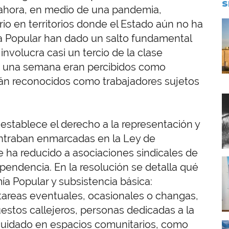
S
y ahora, en medio de una pandemia,
io en territorios donde el Estado aún no ha
I
ía Popular han dado un salto fundamental
 involucra casi un tercio de la clase
ce una semana eran percibidos como
erán reconocidos como trabajadores sujetos
I
establece el derecho a la representación y
ontraban enmarcadas en la Ley de
se ha reducido a asociaciones sindicales de
I
ependencia. En la resolución se detalla qué
ía Popular y subsistencia básica:
tareas eventuales, ocasionales o changas,
tos callejeros, personas dedicadas a la
 cuidado en espacios comunitarios, como
I