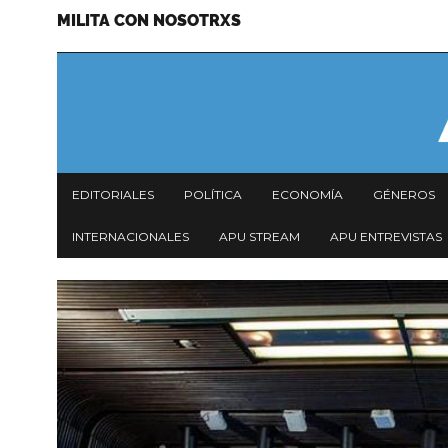
MILITA CON NOSOTRXS
Pasar
Menu
al
secundario
contenido
principal
Navegación
EDITORIALES
POLÍTICA
ECONOMÍA
GÉNEROS
principal
INTERNACIONALES
APU STREAM
APU ENTREVISTAS
Imagen