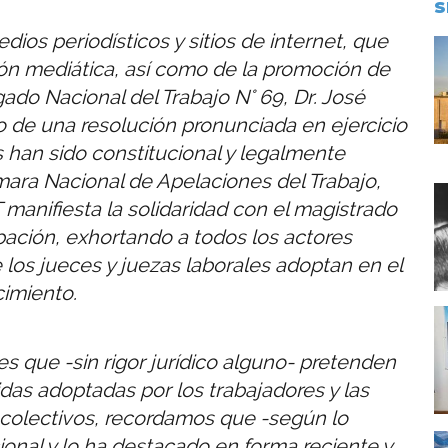
S
ios periodísticos y sitios de internet, que
I
ón mediática, así como de la promoción de
gado Nacional del Trabajo N° 69, Dr. José
 de una resolución pronunciada en ejercicio
s han sido constitucional y legalmente
mara Nacional de Apelaciones del Trabajo,
I
manifiesta la solidaridad con el magistrado
ación, exhortando a todos los actores
 los jueces y juezas laborales adoptan en el
imiento.
I
es que -sin rigor jurídico alguno- pretenden
das adoptadas por los trabajadores y las
 colectivos, recordamos que -según lo
I
ional y lo ha destacado en forma reciente y