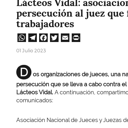
Lácteos Vidal: asociacio
persecución al juez que f
trabajadores
WhatsApp
Telegram
Facebook
Twitter
Email
Print
01 Julio 2023
D
os organizaciones de jueces, una nac
persecución que se lleva a cabo contra el
Lácteos Vidal.
A continuación, compartim
comunicados:
Asociación Nacional de Jueces y Juezas de