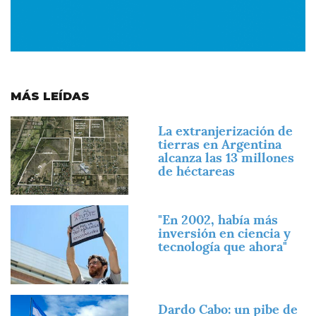
MÁS LEÍDAS
Imagen
La extranjerización de
tierras en Argentina
alcanza las 13 millones
de héctareas
Imagen
"En 2002, había más
inversión en ciencia y
tecnología que ahora"
Imagen
Dardo Cabo: un pibe de