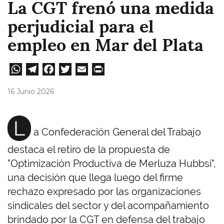
La CGT frenó una medida
perjudicial para el
empleo en Mar del Plata
W
Te
Fa
T
E
Pri
ha
le
ce
wi
m
nt
16 Junio 2026
ts
gr
bo
tt
ail
A
a
ok
er
L
a Confederación General del Trabajo
pp
m
destaca el retiro de la propuesta de
"Optimización Productiva de Merluza Hubbsi",
una decisión que llega luego del firme
rechazo expresado por las organizaciones
sindicales del sector y del acompañamiento
brindado por la CGT en defensa del trabajo