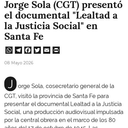
Jorge Sola (CGT) presentó
el documental "Lealtad a
la Justicia Social" en
Santa Fe
W
Te
Fa
T
E
Pri
ha
le
ce
wi
m
nt
08 Mayo 2026
ts
gr
bo
tt
ail
A
a
ok
er
J
orge Sola, cosecretario general de la
pp
m
CGT, visitó la provincia de Santa Fe para
presentar el documental Lealtad a la Justicia
Social, una producción audiovisual impulsada
por la central obrera en el marco de los 80