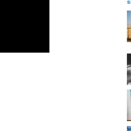
S
I
I
I
I