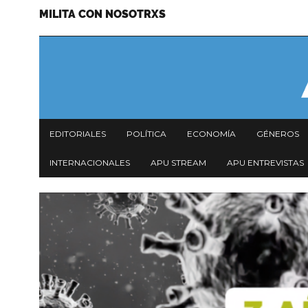
MILITA CON NOSOTRXS
Pasar
Menu
al
secundario
contenido
principal
Navegación
EDITORIALES
POLÍTICA
ECONOMÍA
GÉNEROS
principal
INTERNACIONALES
APU STREAM
APU ENTREVISTAS
Imagen