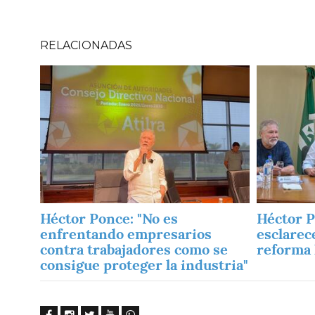
RELACIONADAS
Imagen
Imagen
Héctor Ponce: "No es
Héctor P
enfrentando empresarios
esclarece
contra trabajadores como se
reforma 
consigue proteger la industria"