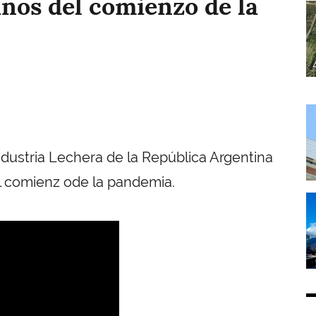
ños del comienzo de la
I
I
ndustria Lechera de la República Argentina
l comienz ode la pandemia.
I