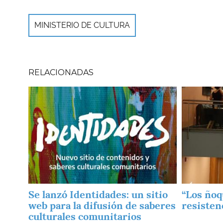
MINISTERIO DE CULTURA
RELACIONADAS
Imagen
Imagen
Se lanzó Identidades: un sitio
“Los ñoq
web para la difusión de saberes
resisten
culturales comunitarios