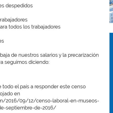
res despedidos
trabajadores
para todos los trabajadores
I
I
es
baja de nuestros salarios y la precarización
ura seguimos diciendo:
 todo el país a responder este censo
ojado en
com/2016/09/12/censo-laboral-en-museos-
-de-septiembre-de-2016/