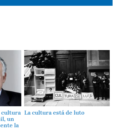
Imagen
 cultura
La cultura está de luto
il, un
ente la