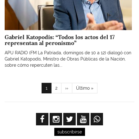
Gabriel Katopodis: “Todos los actos del 17
representan al peronismo”
APU RADIO (FM La Patriada, domingos de 10 a 12) dialogó con
Gabriel Katopodis, Ministro de Obras Públicas de la Nación,
sobre cómo repercuten las...
Paginación
Página
1
Page
2
Siguiente
››
Última
Último »
actual
página
página
subscribirse