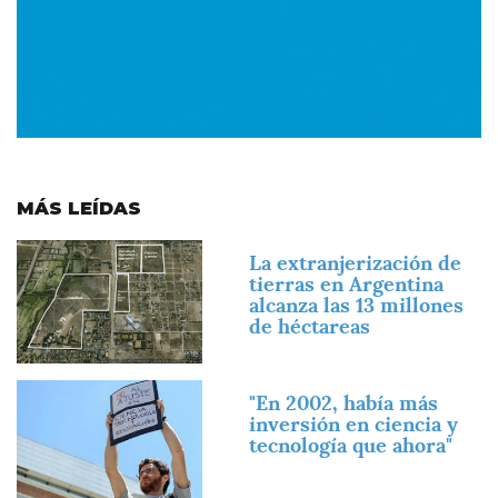
MÁS LEÍDAS
Imagen
La extranjerización de
tierras en Argentina
alcanza las 13 millones
de héctareas
Imagen
"En 2002, había más
inversión en ciencia y
tecnología que ahora"