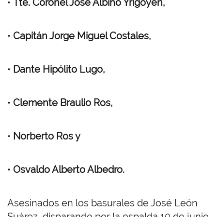
•
Tte. Coronel José Albino Yrigoyen,
•
Capitán Jorge Miguel Costales,
•
Dante Hipólito Lugo,
•
Clemente Braulio Ros,
•
Norberto Ros y
•
Osvaldo Alberto Albedro.
Asesinados en los basurales de José León
Suárez, disparando por la espalda 10 de junio