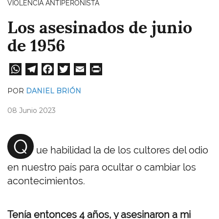
VIOLENCIA ANTIPERONISTA
Los asesinados de junio
de 1956
W
Te
Fa
T
E
Pri
ha
le
ce
wi
m
nt
POR
DANIEL BRIÓN
ts
gr
bo
tt
ail
08 Junio 2023
A
a
ok
er
pp
m
Q
ue habilidad la de los cultores del odio
en nuestro país para ocultar o cambiar los
acontecimientos.
Tenía entonces 4 años, y asesinaron a mi