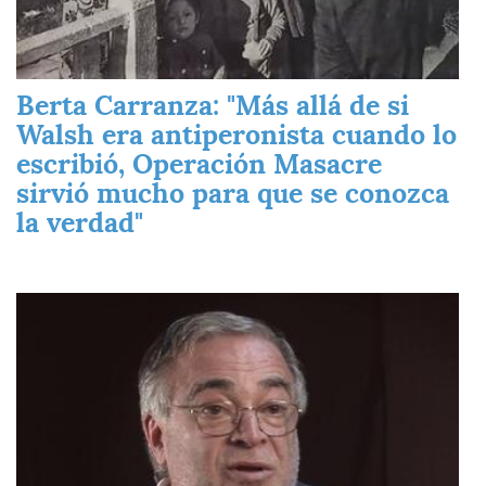
Berta Carranza: "Más allá de si
Walsh era antiperonista cuando lo
escribió, Operación Masacre
sirvió mucho para que se conozca
la verdad"
Imagen