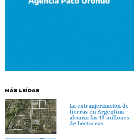
MÁS LEÍDAS
Imagen
La extranjerización de
tierras en Argentina
alcanza las 13 millones
de héctareas