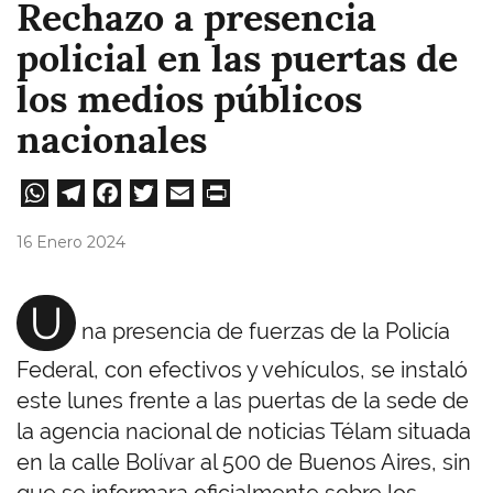
Rechazo a presencia
policial en las puertas de
los medios públicos
nacionales
W
Te
Fa
T
E
Pri
ha
le
ce
wi
m
nt
16 Enero 2024
ts
gr
bo
tt
ail
A
a
ok
er
U
na presencia de fuerzas de la Policía
pp
m
Federal, con efectivos y vehículos, se instaló
este lunes frente a las puertas de la sede de
la agencia nacional de noticias Télam situada
en la calle Bolívar al 500 de Buenos Aires, sin