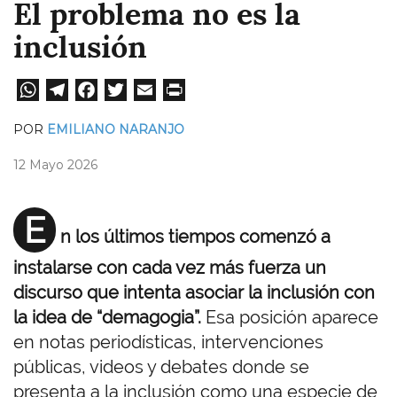
El problema no es la
inclusión
W
Te
Fa
T
E
Pri
ha
le
ce
wi
m
nt
POR
EMILIANO NARANJO
ts
gr
bo
tt
ail
12 Mayo 2026
A
a
ok
er
pp
m
E
n los últimos tiempos comenzó a
instalarse con cada vez más fuerza un
discurso que intenta asociar la inclusión con
la idea de “demagogia”.
Esa posición aparece
en notas periodísticas, intervenciones
públicas, videos y debates donde se
presenta a la inclusión como una especie de