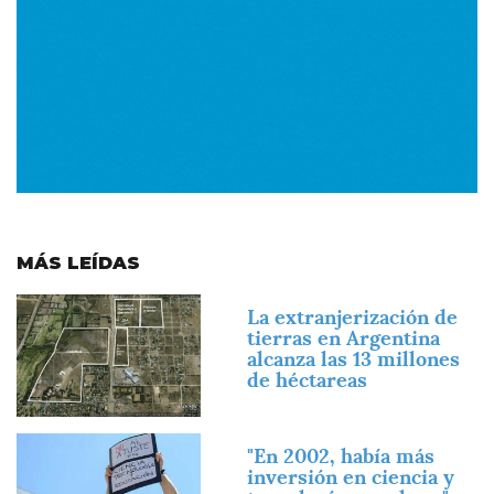
MÁS LEÍDAS
Imagen
La extranjerización de
tierras en Argentina
alcanza las 13 millones
de héctareas
Imagen
"En 2002, había más
inversión en ciencia y