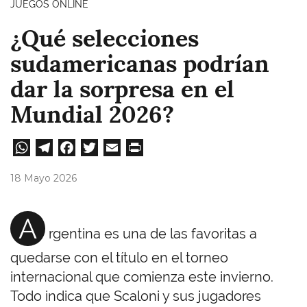
JUEGOS ONLINE
¿Qué selecciones
sudamericanas podrían
dar la sorpresa en el
Mundial 2026?
W
Te
Fa
T
E
Pri
ha
le
ce
wi
m
nt
18 Mayo 2026
ts
gr
bo
tt
ail
A
a
ok
er
A
rgentina es una de las favoritas a
pp
m
quedarse con el título en el torneo
internacional que comienza este invierno.
Todo indica que Scaloni y sus jugadores