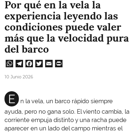
Por qué en la vela la
experiencia leyendo las
condiciones puede valer
más que la velocidad pura
del barco
W
Te
Fa
T
E
Pri
ha
le
ce
wi
m
nt
10 Junio 2026
ts
gr
bo
tt
ail
A
a
ok
er
E
n la vela, un barco rápido siempre
pp
m
ayuda, pero no gana solo. El viento cambia, la
corriente empuja distinto y una racha puede
aparecer en un lado del campo mientras el