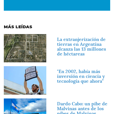
MÁS LEÍDAS
Imagen
La extranjerización de
tierras en Argentina
alcanza las 13 millones
de héctareas
Imagen
"En 2002, había más
inversión en ciencia y
tecnología que ahora"
Imagen
Dardo Cabo: un pibe de
Malvinas antes de los
pibes de Malvinas