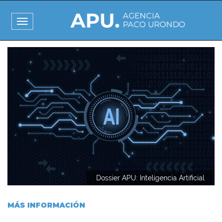
Pasar
al
Toggle
contenido
navigation
principal
I
m
a
g
e
n
Dossier APU: Inteligencia Artificial
MÁS INFORMACIÓN