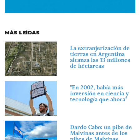
MÁS LEÍDAS
Imagen
La extranjerización de
tierras en Argentina
alcanza las 13 millones
de héctareas
Imagen
"En 2002, había más
inversión en ciencia y
tecnología que ahora"
Imagen
Dardo Cabo: un pibe de
Malvinas antes de los
pibes de Malvinas