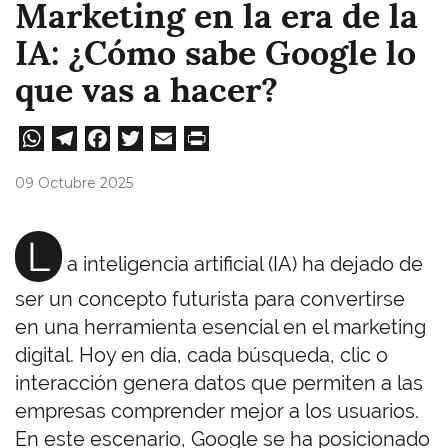
Marketing en la era de la
IA: ¿Cómo sabe Google lo
que vas a hacer?
W
Te
Fa
T
E
Pri
ha
le
ce
wi
m
nt
09 Octubre 2025
ts
gr
bo
tt
ail
A
a
ok
er
L
a inteligencia artificial (IA) ha dejado de
pp
m
ser un concepto futurista para convertirse
en una herramienta esencial en el marketing
digital. Hoy en día, cada búsqueda, clic o
interacción genera datos que permiten a las
empresas comprender mejor a los usuarios.
En este escenario, Google se ha posicionado