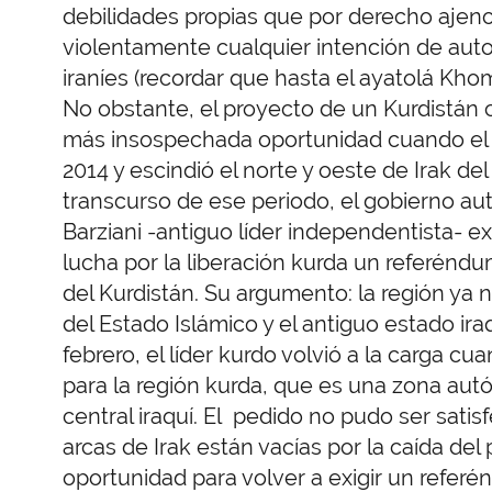
debilidades propias que por derecho ajeno 
violentamente cualquier intención de auto
iraníes (recordar que hasta el ayatolá Khom
No obstante, el proyecto de un Kurdistán 
más insospechada oportunidad cuando el 
2014 y escindió el norte y oeste de Irak de
transcurso de ese periodo, el gobierno 
Barziani -antiguo líder independentista- exi
lucha por la liberación kurda un referéndu
del Kurdistán. Su argumento: la región ya 
del Estado Islámico y el antiguo estado iraq
febrero, el líder kurdo volvió a la carga cua
para la región kurda, que es una zona au
central iraquí. El pedido no pudo ser sati
arcas de Irak están vacías por la caída del
oportunidad para volver a exigir un referé