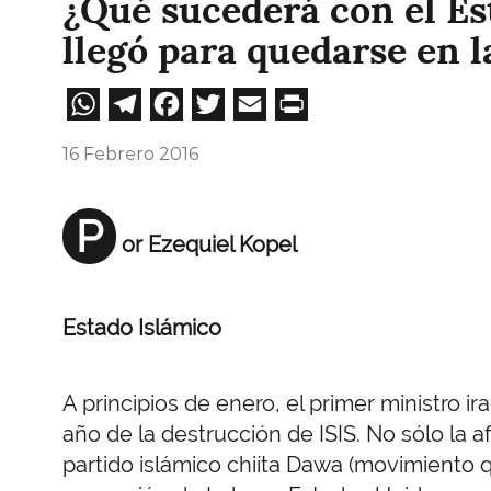
¿Qué sucederá con el Es
llegó para quedarse en l
WhatsApp
Telegram
Facebook
Twitter
Email
Print
16 Febrero 2016
P
or Ezequiel Kopel
Estado Islámico
A principios de enero, el primer ministro ir
año de la destrucción de ISIS. No sólo la a
partido islámico chiíta Dawa (movimiento 