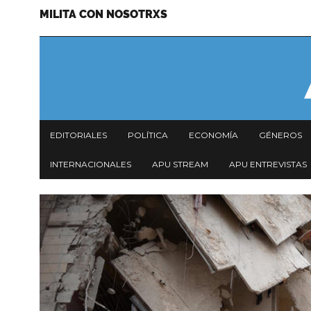
MILITA CON NOSOTRXS
Pasar
Menu
al
secundario
contenido
principal
Navegación
EDITORIALES
POLÍTICA
ECONOMÍA
GÉNEROS
principal
INTERNACIONALES
APU STREAM
APU ENTREVISTAS
Imagen