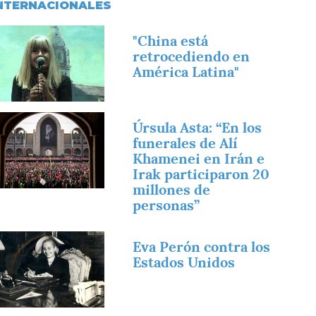
NTERNACIONALES
magen
"China está
retrocediendo en
América Latina"
magen
Úrsula Asta: “En los
funerales de Alí
Khamenei en Irán e
Irak participaron 20
millones de
personas”
magen
Eva Perón contra los
Estados Unidos