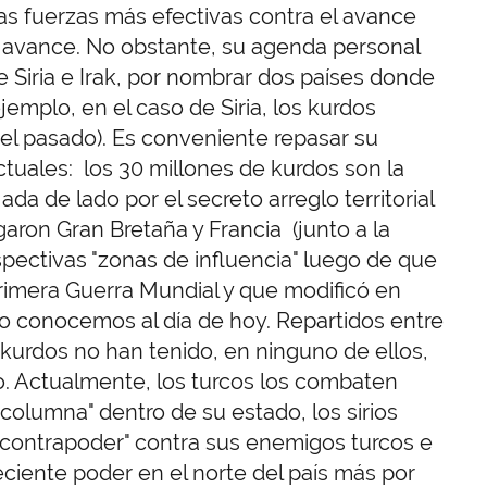
as fuerzas más efectivas contra el avance
u avance. No obstante, su agenda personal
 Siria e Irak, por nombrar dos países donde
jemplo, en el caso de Siria, los kurdos
 el pasado). Es conveniente repasar su
tuales: los 30 millones de kurdos son la
a de lado por el secreto arreglo territorial
garon Gran Bretaña y Francia (junto a la
respectivas "zonas de influencia" luego de que
Primera Guerra Mundial y que modificó en
o conocemos al día de hoy. Repartidos entre
los kurdos no han tenido, en ninguno de ellos,
lo. Actualmente, los turcos los combaten
columna" dentro de su estado, los sirios
ontrapoder" contra sus enemigos turcos e
reciente poder en el norte del país más por