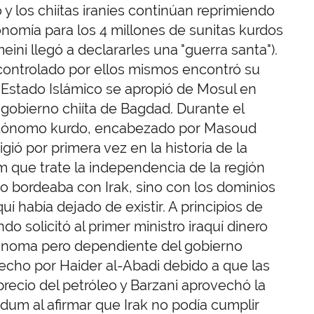
y los chiítas iraníes continúan reprimiendo
nomía para los 4 millones de sunitas kurdos
eini llegó a declararles una "guerra santa").
controlado por ellos mismos encontró su
Estado Islámico se apropió de Mosul en
l gobierno chiíta de Bagdad. Durante el
autónomo kurdo, encabezado por Masoud
gió por primera vez en la historia de la
m que trate la independencia de la región
no bordeaba con Irak, sino con los dominios
uí había dejado de existir. A principios de
ndo solicitó al primer ministro iraquí dinero
tónoma pero dependiente del gobierno
sfecho por Haider al-Abadi debido a que las
 precio del petróleo y Barzani aprovechó la
ndum al afirmar que Irak no podía cumplir