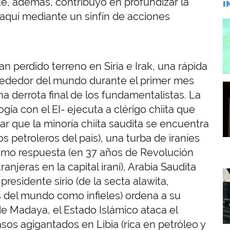
e, además, contribuyó en profundizar la
I
 iraquí mediante un sinfín de acciones
I
an perdido terreno en Siria e Irak, una rápida
rededor del mundo durante el primer mes
I
a derrota final de los fundamentalistas. La
ía con el EI- ejecuta a clérigo chiíta que
ar que la minoría chiíta saudita se encuentra
 petroleros del país), una turba de iraníes
omo respuesta (en 37 años de Revolución
njeras en la capital iraní), Arabia Saudita
I
presidente sirio (de la secta alawita,
s del mundo como infieles) ordena a su
 de Madaya, el Estado Islámico ataca el
sos agigantados en Libia (rica en petróleo y