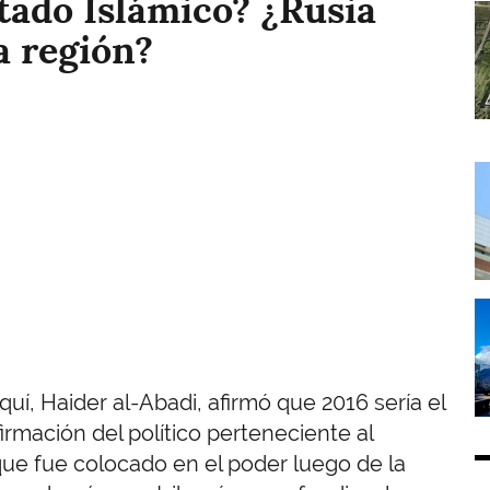
tado Islámico? ¿Rusia
I
a región?
I
I
aquí, Haider al-Abadi, afirmó que 2016 sería el
firmación del político perteneciente al
que fue colocado en el poder luego de la