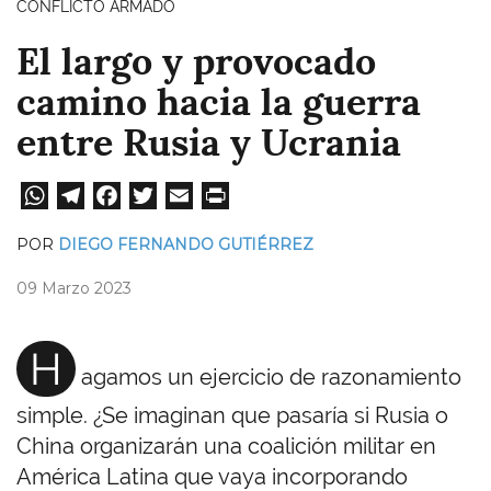
CONFLICTO ARMADO
El largo y provocado
camino hacia la guerra
entre Rusia y Ucrania
W
Te
Fa
T
E
Pri
ha
le
ce
wi
m
nt
POR
DIEGO FERNANDO GUTIÉRREZ
ts
gr
bo
tt
ail
09 Marzo 2023
A
a
ok
er
pp
m
H
agamos un ejercicio de razonamiento
simple. ¿Se imaginan que pasaría si Rusia o
China organizarán una coalición militar en
América Latina que vaya incorporando