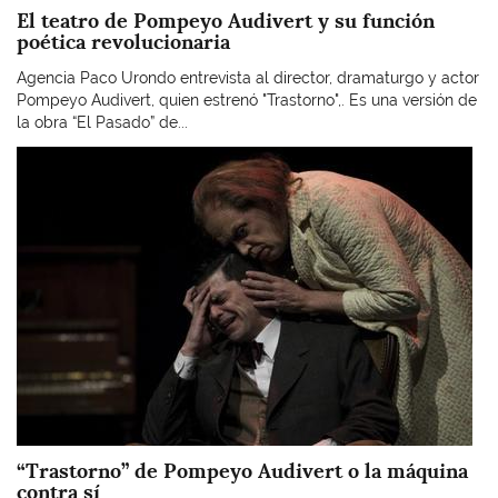
El teatro de Pompeyo Audivert y su función
poética revolucionaria
Agencia Paco Urondo entrevista al director, dramaturgo y actor
Pompeyo Audivert, quien estrenó "Trastorno",. Es una versión de
la obra “El Pasado” de...
Imagen
“Trastorno” de Pompeyo Audivert o la máquina
contra sí