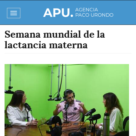
Pasar
al
Toggle
contenido
navigation
principal
Semana mundial de la
lactancia materna
Imagen