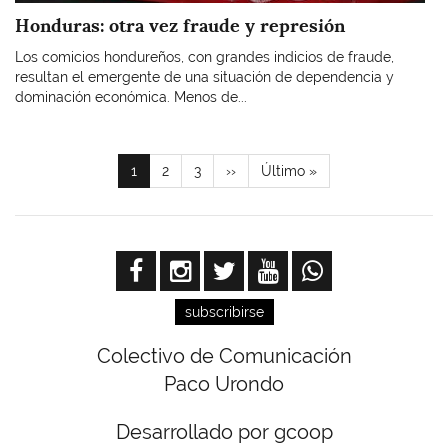
Honduras: otra vez fraude y represión
Los comicios hondureños, con grandes indicios de fraude,
resultan el emergente de una situación de dependencia y
dominación económica. Menos de...
Paginación
Página
1
Page
2
Page
3
Siguiente
››
Última
Último »
actual
página
página
subscribirse
Colectivo de Comunicación
Paco Urondo
Desarrollado por gcoop