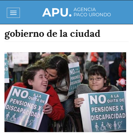
Pasar
al
Toggle
contenido
navigation
principal
gobierno de la ciudad
Imagen