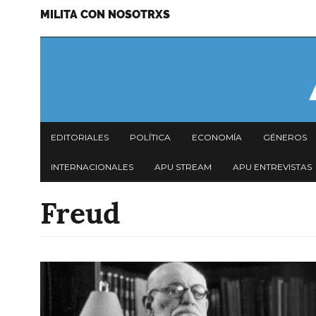
MILITA CON NOSOTRXS
Pasar
Menu
al
secundario
contenido
principal
Navegación
EDITORIALES
POLÍTICA
ECONOMÍA
GÉNEROS
principal
INTERNACIONALES
APU STREAM
APU ENTREVISTAS
Freud
Imagen