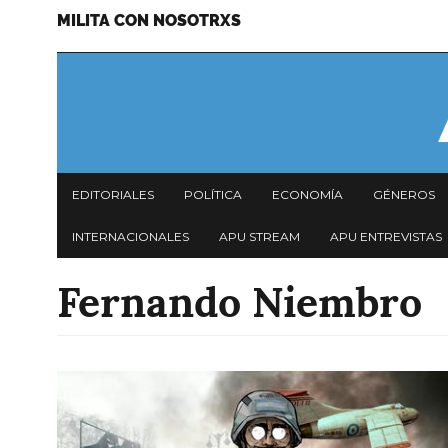
MILITA CON NOSOTRXS
Pasar
Menu
al
secundario
contenido
principal
Navegación
EDITORIALES
POLÍTICA
ECONOMÍA
GÉNEROS
principal
INTERNACIONALES
APU STREAM
APU ENTREVISTAS
Fernando Niembro
Imagen