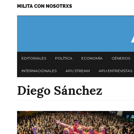
MILITA CON NOSOTRXS
Pasar
Menu
al
secundario
contenido
principal
Navegación
EDITORIALES
POLÍTICA
ECONOMÍA
GÉNEROS
principal
INTERNACIONALES
APU STREAM
APU ENTREVISTAS
Diego Sánchez
Imagen