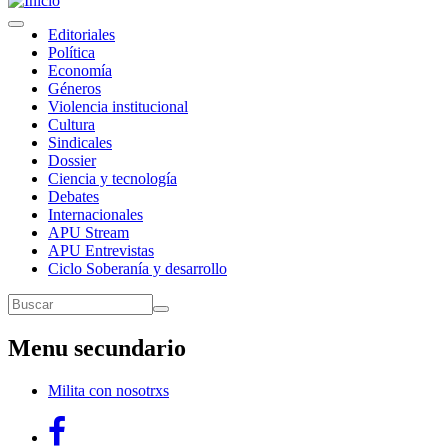
Toggle
Navegación
Editoriales
navigation
Política
principal
Economía
Géneros
Violencia institucional
Cultura
Sindicales
Dossier
Ciencia y tecnología
Debates
Internacionales
APU Stream
APU Entrevistas
Ciclo Soberanía y desarrollo
Buscar
Buscar
Menu secundario
Milita con nosotrxs